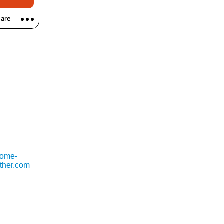
rome-
ather.com