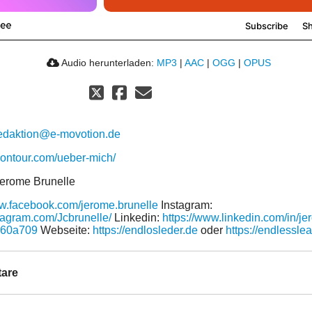
Audio herunterladen:
MP3
|
AAC
|
OGG
|
OPUS
edaktion@e-movotion.de
diontour.com/ueber-mich/
Jerome Brunelle
ww.facebook.com/jerome.brunelle
Instagram:
stagram.com/Jcbrunelle/
Linkedin:
https://www.linkedin.com/in/je
860a709
Webseite:
https://endlosleder.de
oder
https://endlessle
are